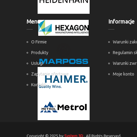
Menu
Informacje
O Firmie
Warunki za
Produkty
Regulamin s
Usługi
Warunki zw
Zapytanie ofertowe
Moje konto
Kontakt
Copyright © 2025 by
System 3D
. All Rights Reserved.