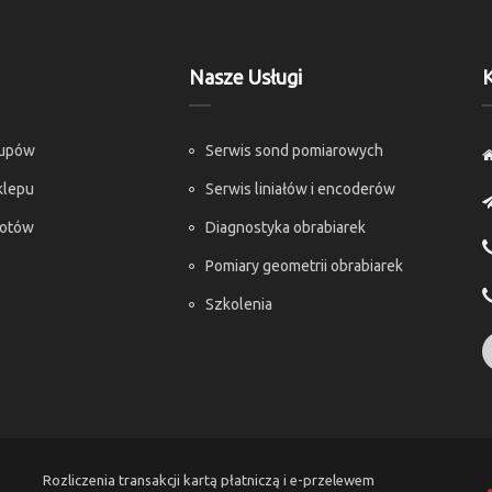
Nasze Usługi
K
kupów
Serwis sond pomiarowych
klepu
Serwis liniałów i encoderów
rotów
Diagnostyka obrabiarek
Pomiary geometrii obrabiarek
Szkolenia
Rozliczenia transakcji kartą płatniczą i e-przelewem