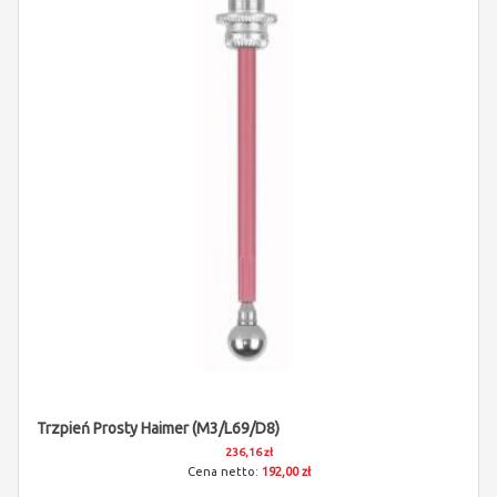
Trzpień Prosty Haimer (M3/L69/D8)
236,16 zł
192,00 zł