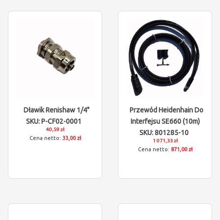
Dławik Renishaw 1/4"
Przewód Heidenhain Do
SKU: P-CF02-0001
Interfejsu SE660 (10m)
40,59 zł
SKU: 801285-10
33,00 zł
1 071,33 zł
871,00 zł