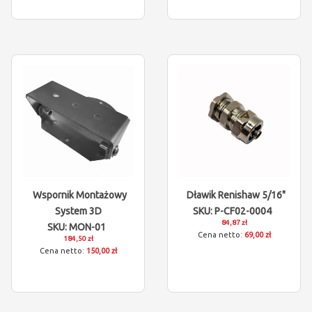
Wspornik Montażowy
Dławik Renishaw 5/16"
System 3D
SKU: P-CF02-0004
84,87 zł
SKU: MON-01
69,00 zł
184,50 zł
150,00 zł