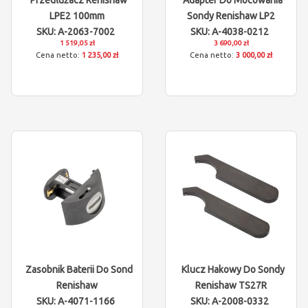
Przedłużacz Renishaw
Adapter Do Mocowania
LPE2 100mm
Sondy Renishaw LP2
SKU: A-2063-7002
SKU: A-4038-0212
1 519,05 zł
3 690,00 zł
1 235,00 zł
3 000,00 zł
Zasobnik Baterii Do Sond
Klucz Hakowy Do Sondy
Renishaw
Renishaw TS27R
SKU: A-4071-1166
SKU: A-2008-0332