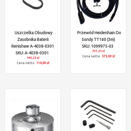
Uszczelka Obudowy
Przewód Heidenhain Do
Zasobnika Baterii
Sondy TT160 (3m)
Renishaw A-4038-0301
SKU: 1099975-03
707,25 zł
SKU: A-4038-0301
575,00 zł
140,22 zł
114,00 zł