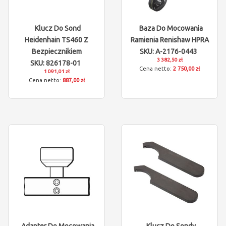
Klucz Do Sond
Baza Do Mocowania
Heidenhain TS460 Z
Ramienia Renishaw HPRA
Bezpiecznikiem
SKU: A-2176-0443
3 382,50 zł
SKU: 826178-01
2 750,00 zł
1 091,01 zł
887,00 zł