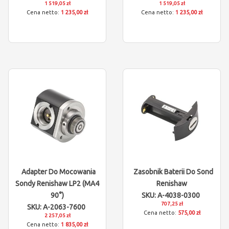
1 519,05 zł
1 519,05 zł
1 235,00 zł
1 235,00 zł
Adapter Do Mocowania
Zasobnik Baterii Do Sond
Sondy Renishaw LP2 (MA4
Renishaw
90°)
SKU: A-4038-0300
707,25 zł
SKU: A-2063-7600
575,00 zł
2 257,05 zł
1 835,00 zł