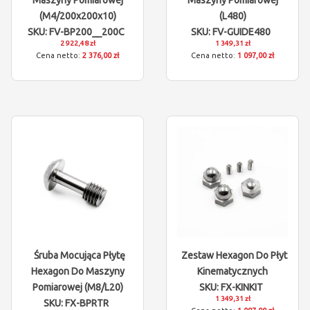
Maszyny Pomiarowej
Maszyny Pomiarowej
(M4/200x200x10)
(L480)
SKU: FV-BP200__200C
SKU: FV-GUIDE480
2 922,48 zł
1 349,31 zł
2 376,00 zł
1 097,00 zł
Śruba Mocująca Płytę
Zestaw Hexagon Do Płyt
Hexagon Do Maszyny
Kinematycznych
Pomiarowej (M8/L20)
SKU: FX-KINKIT
1 349,31 zł
SKU: FX-BPRTR