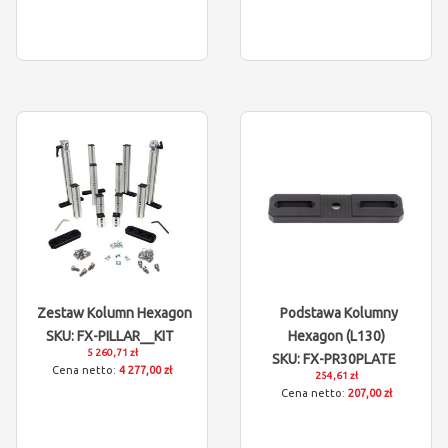
Zestaw Kolumn Hexagon
Podstawa Kolumny
SKU: FX-PILLAR__KIT
Hexagon (L130)
5 260,71 zł
SKU: FX-PR30PLATE
4 277,00 zł
254,61 zł
207,00 zł