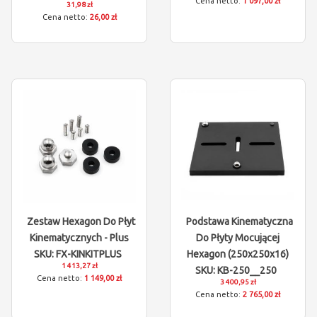
1 097,00 zł
31,98 zł
26,00 zł
Zestaw Hexagon Do Płyt
Podstawa Kinematyczna
Kinematycznych - Plus
Do Płyty Mocującej
SKU: FX-KINKITPLUS
Hexagon (250x250x16)
1 413,27 zł
SKU: KB-250__250
1 149,00 zł
3 400,95 zł
2 765,00 zł