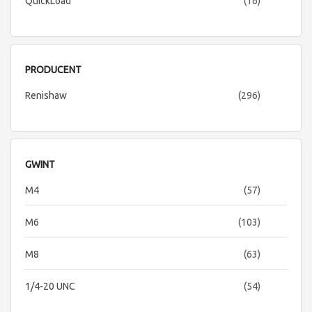
items
QuickLoad
16
PRODUCENT
items
Renishaw
296
GWINT
items
M4
57
items
M6
103
items
M8
63
items
1/4-20 UNC
54