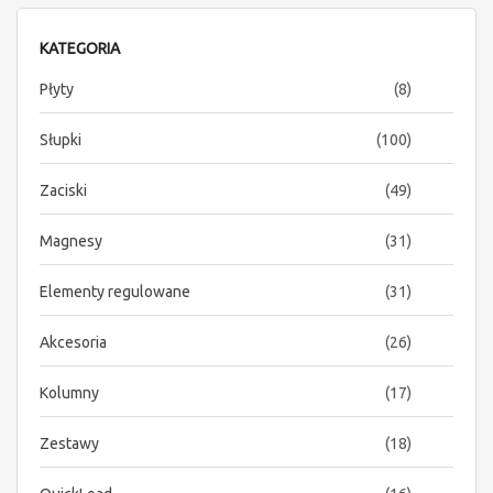
KATEGORIA
items
Płyty
8
items
Słupki
100
items
Zaciski
49
items
Magnesy
31
items
Elementy regulowane
31
items
Akcesoria
26
items
Kolumny
17
items
Zestawy
18