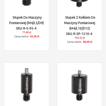
Słupek Do Maszyny
Słupek Z Kołkiem Do
Pomiarowej (M4/L5/D9)
Maszyny Pomiarowej
SKU: R-S-95-4
(M4/L10/D12)
77,49 zł
SKU: R-SP-1210-4
63,00 zł
103,32 zł
84,00 zł