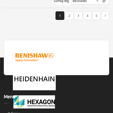
Sortuj wg
1
2
3
4
5
Menu