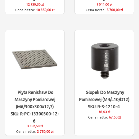
12 730,50 zł
7 011,00 zł
10 350,00 zł
5 700,00 zł
Płyta Renishaw Do
Słupek Do Maszyny
Maszyny Pomiarowej
Pomiarowej (M4/L10/D12)
(M6/300x300x12,7)
SKU: R-S-1210-4
83,03 zł
SKU: R-PC-13300300-12-
67,50 zł
6
3 382,50 zł
2 750,00 zł