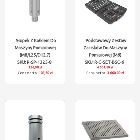
Słupek Z Kołkiem Do
Podstawowy Zestaw
Maszyny Pomiarowej
Zacisków Do Maszyny
(M8/L25/D12,7)
Pomiarowej (M6)
SKU: R-SP-1325-8
SKU: R-C-SET-BSC-6
126,08 zł
4 501,80 zł
102,50 zł
3 660,00 zł