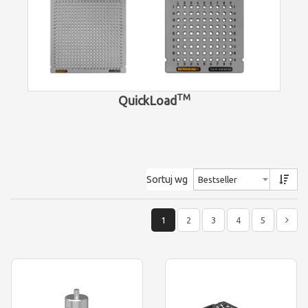
TM
QuickLoad
Sortuj wg
1
2
3
4
5