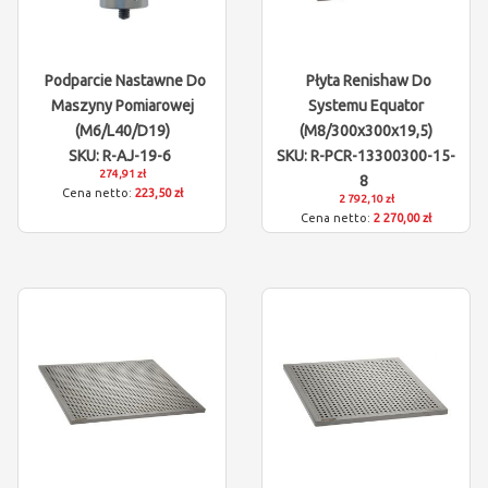
Podparcie Nastawne Do
Płyta Renishaw Do
Maszyny Pomiarowej
Systemu Equator
(M6/L40/D19)
(M8/300x300x19,5)
SKU: R-AJ-19-6
SKU: R-PCR-13300300-15-
274,91 zł
8
223,50 zł
2 792,10 zł
2 270,00 zł