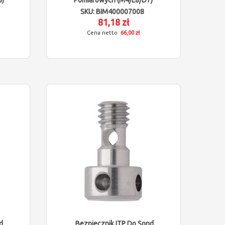
SKU: BIM400007008
81,18 zł
66,00 zł
d
Bezpiecznik ITP Do Sond