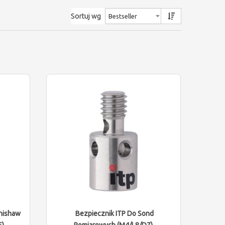
Sortuj wg
enishaw
Bezpiecznik ITP Do Sond
5)
Pomiarowych (M4/L8/D7)