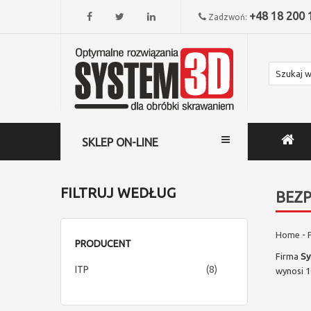
+48 18 200 
Zadzwoń:
SKLEP ON-LINE
FILTRUJ WEDŁUG
BEZP
Home
-
PRODUCENT
Firma
Sy
items
ITP
8
wynosi 1