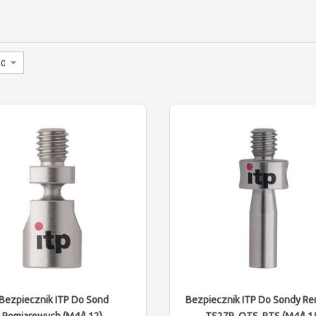
Bezpiecznik ITP Do Sond
Bezpiecznik ITP Do Sondy R
Pomiarowych (M4/L12)
TS27R, OTS, RTS (M4/L1