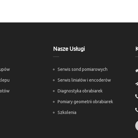
Nasze Usługi
K
kupów
Serwis sond pomiarowych
klepu
Serwis liniałów i encoderów
rotów
Diagnostyka obrabiarek
Pomiary geometrii obrabiarek
Szkolenia