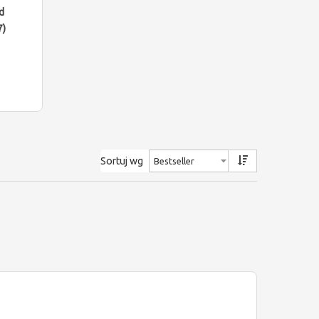
d
7)
Sortuj wg