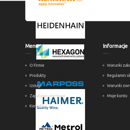
Menu
Informacje
O Firmie
Warunki za
Produkty
Regulamin s
Usługi
Warunki zw
Zapytanie ofertowe
Moje konto
Kontakt