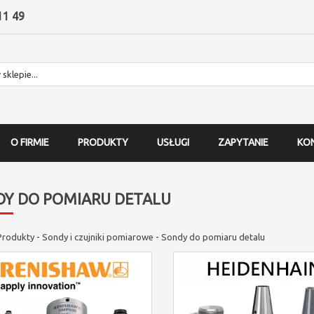
11 49
O FIRMIE
PRODUKTY
USŁUGI
ZAPYTANIE
KO
DY DO POMIARU DETALU
Produkty
-
Sondy i czujniki pomiarowe
-
Sondy do pomiaru detalu