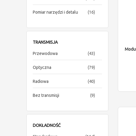
items
Pomiar narzędzi i detalu
16
TRANSMISJA
Moduł
items
Przewodowa
43
items
Optyczna
79
items
Radiowa
40
items
Bez transmisji
9
DOKŁADNOŚĆ