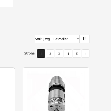
Sortuj wg
Strona
1
2
3
4
5