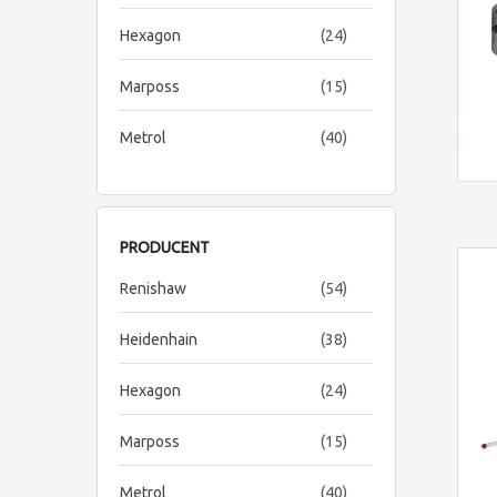
items
Hexagon
24
items
Marposs
15
items
Metrol
40
PRODUCENT
items
Renishaw
54
items
Heidenhain
38
items
Hexagon
24
items
Marposs
15
items
Metrol
40