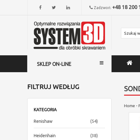
+48 18 200 
Zadzwoń:
SKLEP ON-LINE
FILTRUJ WEDŁUG
SON
Home
-
KATEGORIA
items
Renishaw
54
items
Heidenhain
38