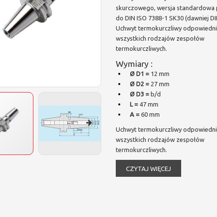
skurczowego, wersja standardowa
do DIN ISO 7388-1 SK30 (dawniej DI
Uchwyt termokurczliwy odpowiedni
wszystkich rodzajów zespołów
termokurczliwych.
Wymiary :
Ø D1 =
12 mm
Ø D2 =
27 mm
Ø D3 =
b/d
L =
47 mm
A =
60 mm
Uchwyt termokurczliwy odpowiedni
wszystkich rodzajów zespołów
termokurczliwych.
CZYTAJ WIĘCEJ