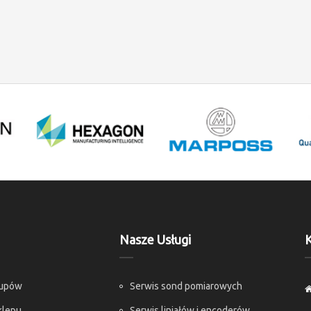
Nasze Usługi
K
kupów
Serwis sond pomiarowych
klepu
Serwis liniałów i encoderów