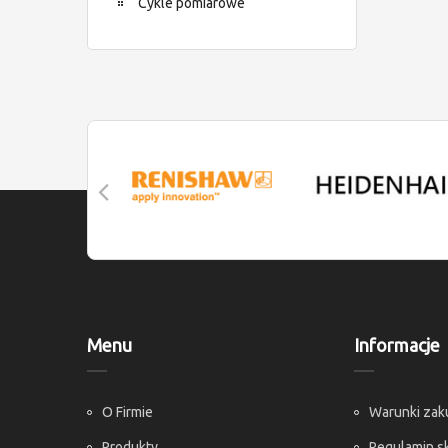
Cykle pomiarowe
Menu
Informacje
O Firmie
Warunki za
Produkty
Regulamin s