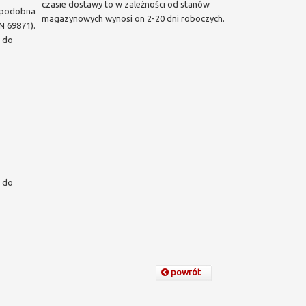
czasie dostawy to w zależności od stanów
 podobna
magazynowych wynosi on 2-20 dni roboczych.
N 69871).
 do
 do
powrót