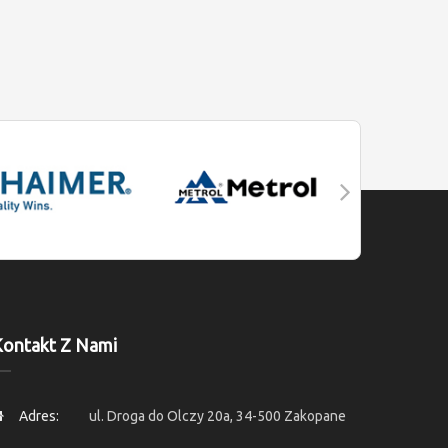
ontakt Z Nami
Adres:
ul. Droga do Olczy 20a, 34-500 Zakopane