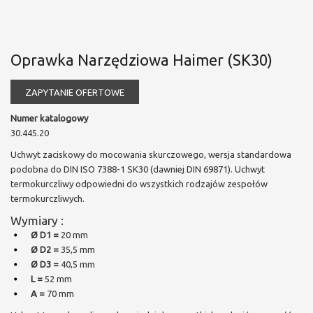
Oprawka Narzędziowa Haimer (SK30)
ZAPYTANIE OFERTOWE
Numer katalogowy
30.445.20
Uchwyt zaciskowy do mocowania skurczowego, wersja standardowa
podobna do DIN ISO 7388-1 SK30 (dawniej DIN 69871). Uchwyt
termokurczliwy odpowiedni do wszystkich rodzajów zespołów
termokurczliwych.
Wymiary :
Ø D1 =
20 mm
Ø D2 =
35,5 mm
Ø D3 =
40,5 mm
L =
52 mm
A =
70 mm