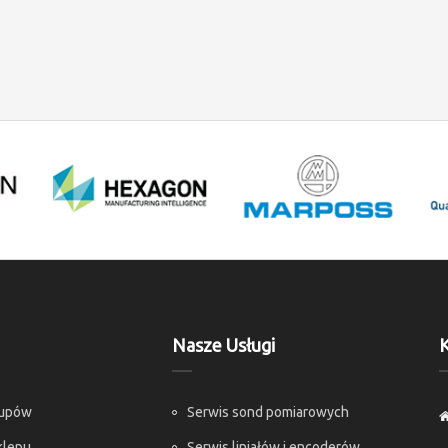
Nasze Usługi
K
kupów
Serwis sond pomiarowych
klepu
Serwis liniałów i encoderów