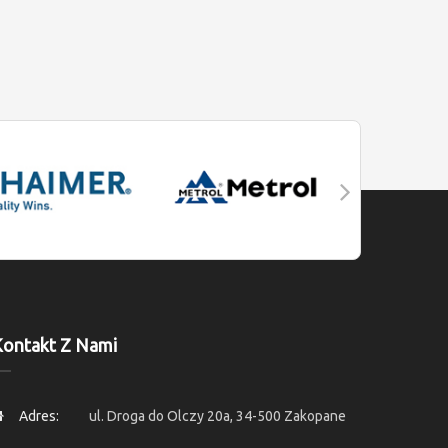
ontakt Z Nami
Adres:
ul. Droga do Olczy 20a, 34-500 Zakopane