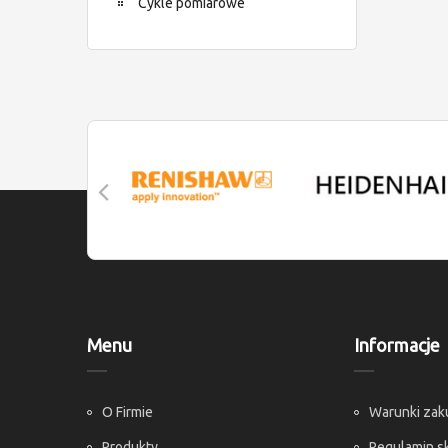
Cykle pomiarowe
Menu
Informacje
O Firmie
Warunki za
Produkty
Regulamin s