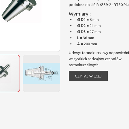
podobna do JIS B 6339-2 · BT50 Plu
Wymiary :
Ø D1 =
6 mm
Ø D2 =
21 mm
Ø D3 =
27 mm
L =
36 mm
A =
200 mm
Uchwyt termokurczliwy odpowiedni
wszystkich rodzajów zespołów
termokurczliwych.
CZYTAJ WIĘCEJ