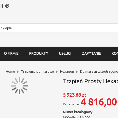
11 49
O FIRMIE
PRODUKTY
USŁUGI
ZAPYTANIE
KO
Home
Trzpienie pomiarowe
Hexagon
Do maszyn współrzędno
Trzpień Prosty Hexa
5 923,68 zł
4 816,00 
Numer katalogowy
M00-694-194-000