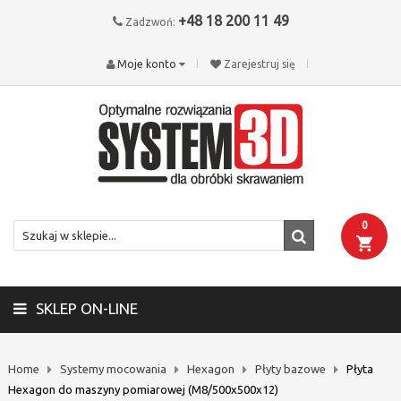
+48 18 200 11 49
Zadzwoń:
Moje konto
Zarejestruj się
0
SKLEP ON-LINE
Home
Systemy mocowania
Hexagon
Płyty bazowe
Płyta
Hexagon do maszyny pomiarowej (M8/500x500x12)