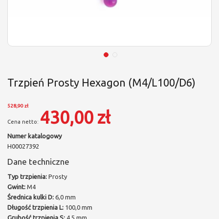
Trzpień Prosty Hexagon (M4/L100/D6)
528,90 zł
430,00 zł
Numer katalogowy
H00027392
Dane techniczne
Typ trzpienia:
Prosty
Gwint:
M4
Średnica kulki D:
6,0 mm
Długość trzpienia L:
100,0 mm
Grubość trzpienia S:
4,5 mm