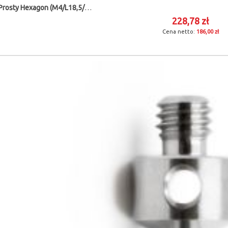
Trzpień Prosty Hexagon (M4/L18,5/D3)
228,78 zł
186,00 zł