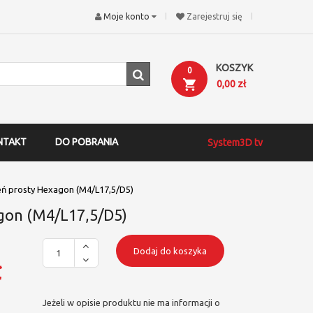
Moje konto
Zarejestruj się
KOSZYK
0
0,00 zł
NTAKT
DO POBRANIA
System3D tv
eń prosty Hexagon (M4/L17,5/D5)
gon (M4/L17,5/D5)
Dodaj do koszyka
ł
Jeżeli w opisie produktu nie ma informacji o