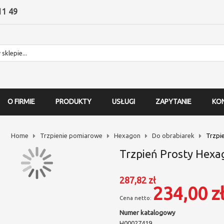
11 49
O FIRMIE
PRODUKTY
USŁUGI
ZAPYTANIE
KO
Home
Trzpienie pomiarowe
Hexagon
Do obrabiarek
Trzpi
Trzpień Prosty Hexa
287,82 zł
234,00 z
Numer katalogowy
H00027419