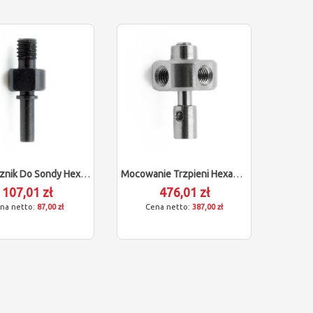
Bezpiecznik Do Sondy Hexagon (M3/L4/D5)
Mocowanie Trzpieni Hexagon (M3/L13)
107,01 zł
476,01 zł
87,00 zł
387,00 zł