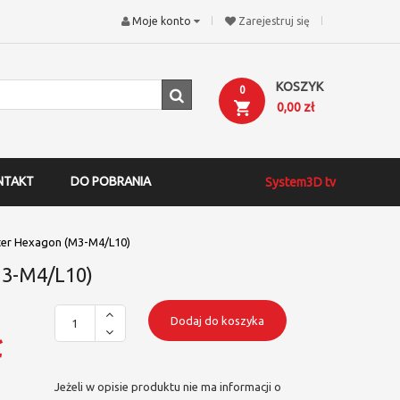
Moje konto
Zarejestruj się
KOSZYK
0
0,00 zł
NTAKT
DO POBRANIA
System3D tv
er Hexagon (M3-M4/L10)
3-M4/L10)
Dodaj do koszyka
ł
Jeżeli w opisie produktu nie ma informacji o