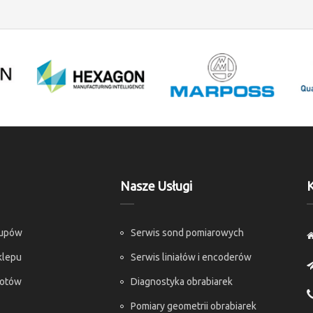
Nasze Usługi
K
kupów
Serwis sond pomiarowych
klepu
Serwis liniałów i encoderów
rotów
Diagnostyka obrabiarek
Pomiary geometrii obrabiarek