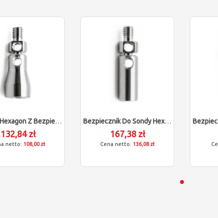
Adapter Hexagon Z Bezpiecznikiem (M3-M4/L15)
Bezpiecznik Do Sondy Hexagon (M3/L15/D5)
132,84 zł
167,38 zł
108,00 zł
136,08 zł