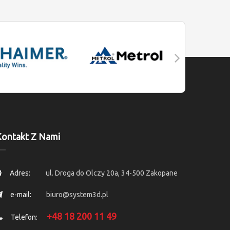
ontakt Z Nami
Adres:
ul. Droga do Olczy 20a, 34-500 Zakopane
e-mail:
biuro@system3d.pl
+48 18 200 11 49
Telefon: