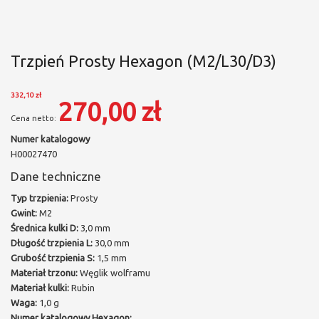
Trzpień Prosty Hexagon (M2/L30/D3)
332,10 zł
270,00 zł
Numer katalogowy
H00027470
Dane techniczne
Typ trzpienia:
Prosty
Gwint:
M2
Średnica kulki D:
3,0 mm
Długość trzpienia L:
30,0 mm
Grubość trzpienia S:
1,5 mm
Materiał trzonu:
Węglik wolframu
Materiał kulki:
Rubin
Waga:
1,0 g
Numer katalogowy Hexagon: