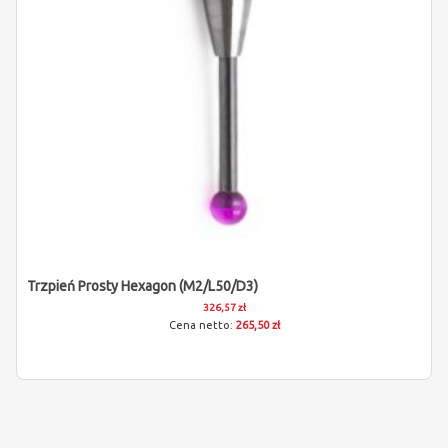
Trzpień Prosty Hexagon (M2/L50/D3)
326,57 zł
265,50 zł