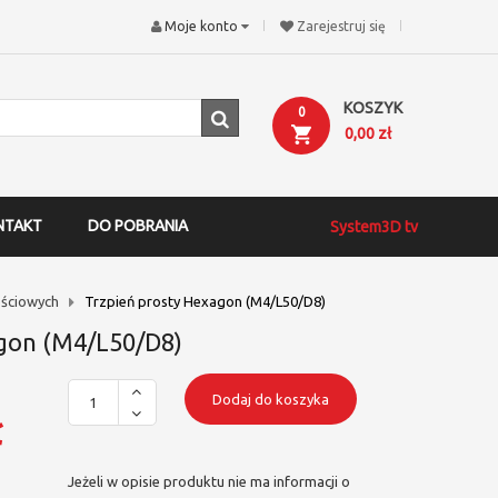
Moje konto
Zarejestruj się
KOSZYK
0
0,00 zł
NTAKT
DO POBRANIA
System3D tv
ściowych
Trzpień prosty Hexagon (M4/L50/D8)
gon (M4/L50/D8)
Dodaj do koszyka
ł
Jeżeli w opisie produktu nie ma informacji o