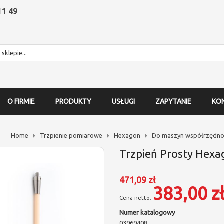
11 49
O FIRMIE
PRODUKTY
USŁUGI
ZAPYTANIE
KO
Home
Trzpienie pomiarowe
Hexagon
Do maszyn współrzędno
Trzpień Prosty Hexa
471,09 zł
383,00 z
Numer katalogowy
03969408