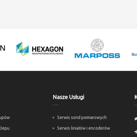
Nasze Usługi
K
kupów
Serwis sond pomiarowych
klepu
Serwis liniałów i encoderów