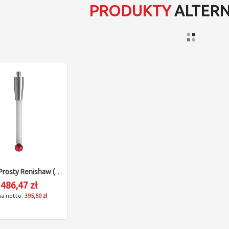
PRODUKTY
ALTER
Trzpień Prosty Renishaw (M4/L50/D8)
486,47 zł
395,50 zł