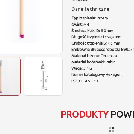
Dane techniczne
Typ trzpienia:
Prosty
Gwint:
M4
Średnica kulki D:
8,0 mm
Długość trzpienia L:
50,0 mm
Grubość trzpienia S:
4,5 mm
Efektywna długość robocza EWL:
50
Materiał trzonu:
Ceramika
Materiał końcówki:
Rubin
Waga:
5,4 g
Numer katalogowy Hexagon:
R-8-CE-4.5-L50
PRODUKTY
POWI