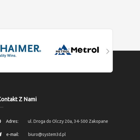
ontakt Z Nami
Adres:
ul. Droga do Olczy 20a, 34-500 Zakopane
e-mail:
biuro@system3d.pl