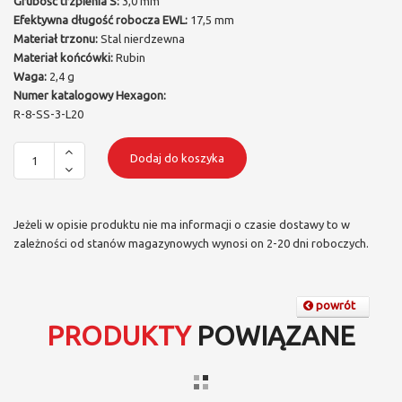
Grubość trzpienia S:
3,0 mm
Efektywna długość robocza EWL:
17,5 mm
Materiał trzonu:
Stal nierdzewna
Materiał końcówki:
Rubin
Waga:
2,4 g
Numer katalogowy Hexagon:
R-8-SS-3-L20
Dodaj do koszyka
Jeżeli w opisie produktu nie ma informacji o czasie dostawy to w
zależności od stanów magazynowych wynosi on 2-20 dni roboczych.
powrót
PRODUKTY
POWIĄZANE