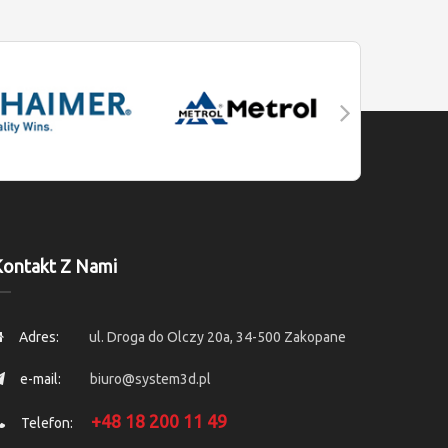
ontakt Z Nami
Adres:
ul. Droga do Olczy 20a, 34-500 Zakopane
e-mail:
biuro@system3d.pl
+48 18 200 11 49
Telefon: