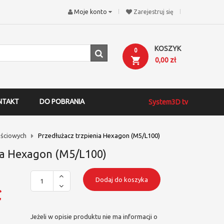
Moje konto
Zarejestruj się
KOSZYK
0
0,00 zł
NTAKT
DO POBRANIA
System3D tv
ściowych
Przedłużacz trzpienia Hexagon (M5/L100)
ia Hexagon (M5/L100)
Dodaj do koszyka
ł
Jeżeli w opisie produktu nie ma informacji o