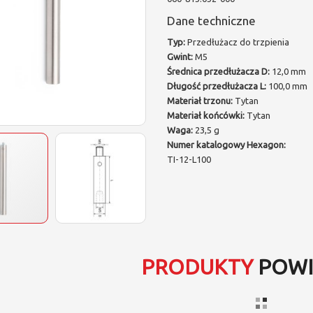
Dane techniczne
Typ:
Przedłużacz do trzpienia
Gwint:
M5
Średnica przedłużacza D:
12,0 mm
Długość przedłużacza L:
100,0 mm
Materiał trzonu:
Tytan
Materiał końcówki:
Tytan
Waga:
23,5 g
Numer katalogowy Hexagon:
TI-12-L100
PRODUKTY
POWI