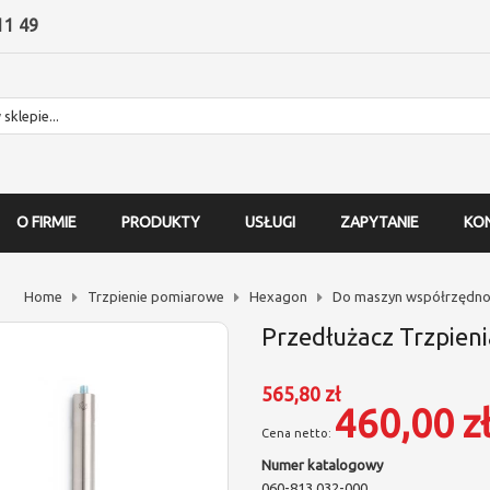
11 49
O FIRMIE
PRODUKTY
USŁUGI
ZAPYTANIE
KO
Home
Trzpienie pomiarowe
Hexagon
Do maszyn współrzędno
Przedłużacz Trzpien
565,80 zł
460,00 z
Numer katalogowy
060-813.032-000