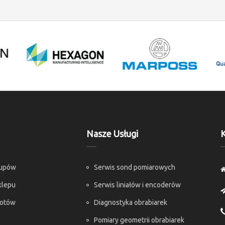
Nasze Usługi
K
kupów
Serwis sond pomiarowych
klepu
Serwis liniałów i encoderów
rotów
Diagnostyka obrabiarek
Pomiary geometrii obrabiarek