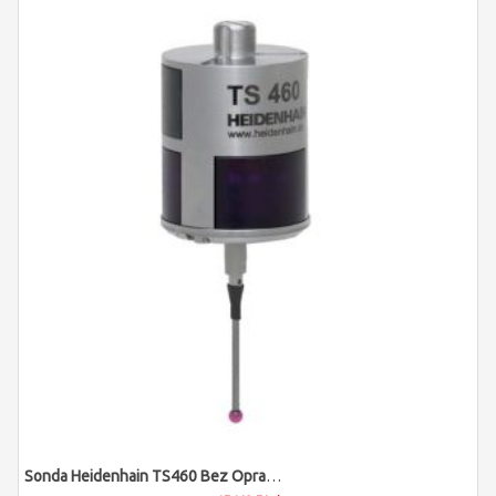
Sonda Heidenhain TS460 Bez Oprawki (dostawa 16-18 Tygodni)