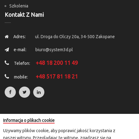
Szkolenia
Kontakt Z Nami
Adres:
ul. Droga do Olczy 20a, 34-500 Zakopane
e-mail:
biuro@system3d.pl
+48 18 200 11 49
Telefon:
+48 517 81 18 21
mobile:
Informacja o plikach cookie
Copyright © 2025 by
System 3D
. All Rights Reserved.
Używamy plików cookie, aby poprawić jakość korzystania z
Rozliczenia transakcji kartą płatniczą i e-przelewem przeprowadzane
naszej witryny. Przeglądając tę witrynę, zgadzasz się na
są za pośrednictwem przelewy24.pl lub paypal