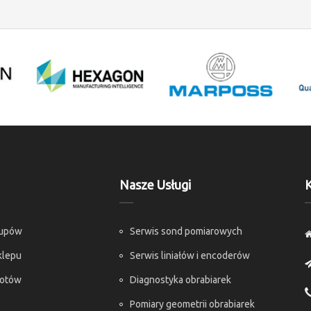
Nasze Usługi
K
kupów
Serwis sond pomiarowych
klepu
Serwis liniałów i encoderów
rotów
Diagnostyka obrabiarek
Pomiary geometrii obrabiarek