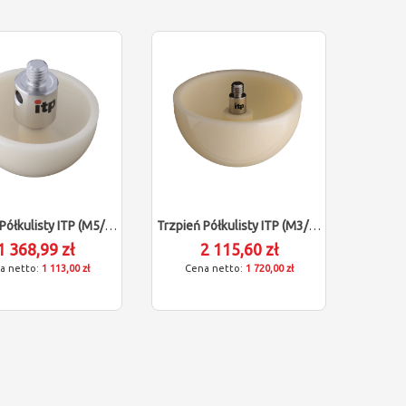
Trzpień Półkulisty ITP (M5/L20/D18)
Trzpień Półkulisty ITP (M3/L9,5/D30)
1 368,99 zł
2 115,60 zł
1 113,00 zł
1 720,00 zł