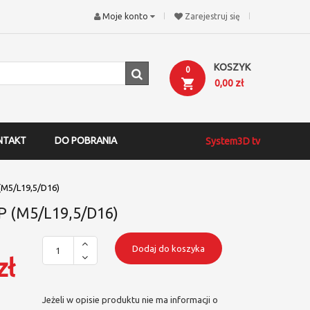
Moje konto
Zarejestruj się
KOSZYK
0
0,00 zł
NTAKT
DO POBRANIA
System3D tv
 (M5/L19,5/D16)
TP (M5/L19,5/D16)
Dodaj do koszyka
zł
Jeżeli w opisie produktu nie ma informacji o