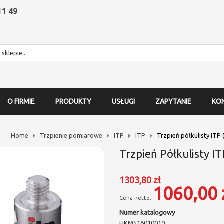
11 49
O FIRMIE
PRODUKTY
USŁUGI
ZAPYTANIE
KO
Home
Trzpienie pomiarowe
ITP
ITP
Trzpień półkulisty ITP
Trzpień Półkulisty I
1303,80 zł
1060,00 
Numer katalogowy
HKM516010019