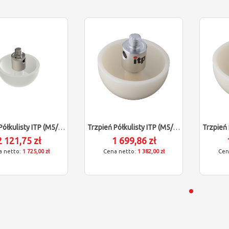
Trzpień Półkulisty ITP (M5/L24,5/D30)
Trzpień Półkulisty ITP (M5/L20,5/D22)
2 121,75 zł
1 699,86 zł
1 725,00 zł
1 382,00 zł