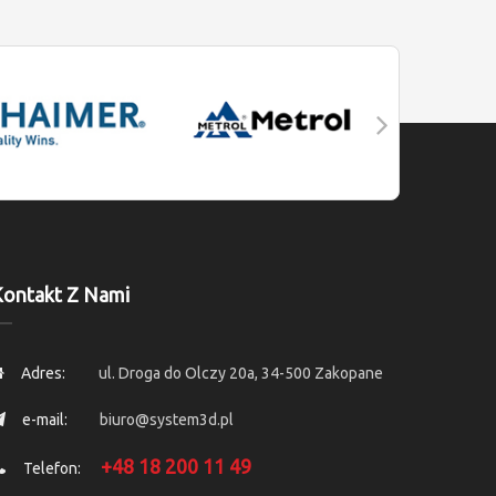
ontakt Z Nami
Adres:
ul. Droga do Olczy 20a, 34-500 Zakopane
e-mail:
biuro@system3d.pl
+48 18 200 11 49
Telefon: