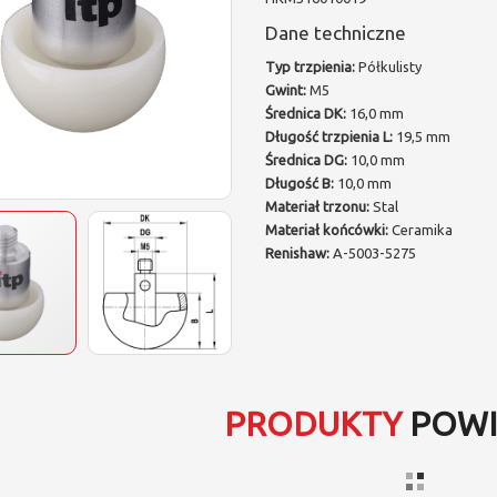
Dane techniczne
Typ trzpienia:
Półkulisty
Gwint:
M5
Średnica DK:
16,0 mm
Długość trzpienia L:
19,5 mm
Średnica DG:
10,0 mm
Długość B:
10,0 mm
Materiał trzonu:
Stal
Materiał końcówki:
Ceramika
Renishaw:
A-5003-5275
PRODUKTY
POWI