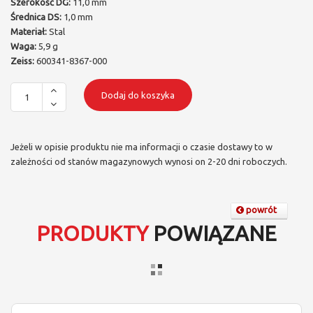
Szerokość DG:
11,0 mm
Średnica DS:
1,0 mm
Materiał:
Stal
Waga:
5,9 g
Zeiss:
600341-8367-000
Dodaj do koszyka
Jeżeli w opisie produktu nie ma informacji o czasie dostawy to w
zależności od stanów magazynowych wynosi on 2-20 dni roboczych.
powrót
PRODUKTY
POWIĄZANE