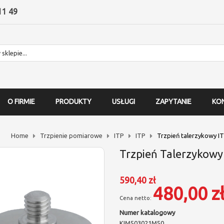
11 49
O FIRMIE
PRODUKTY
USŁUGI
ZAPYTANIE
KO
Home
Trzpienie pomiarowe
ITP
ITP
Trzpień talerzykowy I
Trzpień Talerzykowy
590,40 zł
480,00 z
Numer katalogowy
KIM503021M50