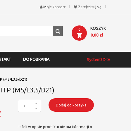
Moje konto
Zarejestruj się
KOSZYK
0
0,00 zł
NTAKT
DO POBRANIA
System3D tv
TP (M5/L3,5/D21)
 ITP (M5/L3,5/D21)
Dodaj do koszyka
ł
Jeżeli w opisie produktu nie ma informacji o