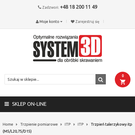
+48 18 200 11 49
Zadzwoń:
Moje konto
Zarejestruj się
0
SKLEP ON-LINE
Home
Trzpienie pomiarowe
ITP
ITP
Trzpień talerzykowy itp
(M5/L20,75/D15)