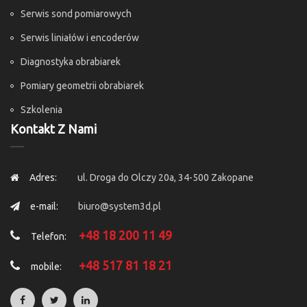
Serwis sond pomiarowych
Serwis liniałów i encoderów
Diagnostyka obrabiarek
Pomiary geometrii obrabiarek
Szkolenia
Kontakt Z Nami
Adres:
ul. Droga do Olczy 20a, 34-500 Zakopane
e-mail:
biuro@system3d.pl
+48 18 200 11 49
Telefon:
+48 517 81 18 21
mobile: