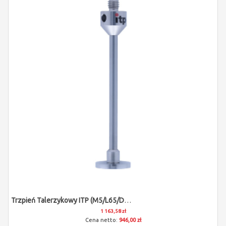
Trzpień Talerzykowy ITP (M5/L65/D15)
1 163,58 zł
946,00 zł