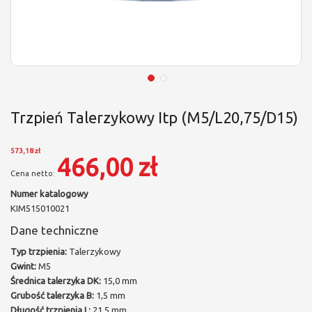
Trzpień Talerzykowy Itp (M5/L20,75/D15)
573,18 zł
466,00 zł
Numer katalogowy
KIM515010021
Dane techniczne
Typ trzpienia:
Talerzykowy
Gwint:
M5
Średnica talerzyka DK:
15,0 mm
Grubość talerzyka B:
1,5 mm
Długość trzpienia L:
21,5 mm