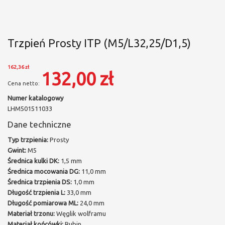
Trzpień Prosty ITP (M5/L32,25/D1,5)
162,36 zł
132,00 zł
Numer katalogowy
LHM501511033
Dane techniczne
Typ trzpienia:
Prosty
Gwint:
M5
Średnica kulki DK:
1,5 mm
Średnica mocowania DG:
11,0 mm
Średnica trzpienia DS:
1,0 mm
Długość trzpienia L:
33,0 mm
Długość pomiarowa ML:
24,0 mm
Materiał trzonu:
Węglik wolframu
Materiał końcówki:
Rubin