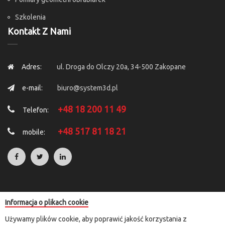
Szkolenia
Kontakt Z Nami
Adres:
ul. Droga do Olczy 20a, 34-500 Zakopane
e-mail:
biuro@system3d.pl
+48 18 200 11 49
Telefon:
+48 517 81 18 21
mobile:
Informacja o plikach cookie
Copyright © 2025 by
System 3D
. All Rights Reserved.
Używamy plików cookie, aby poprawić jakość korzystania z
Rozliczenia transakcji kartą płatniczą i e-przelewem przeprowadzane