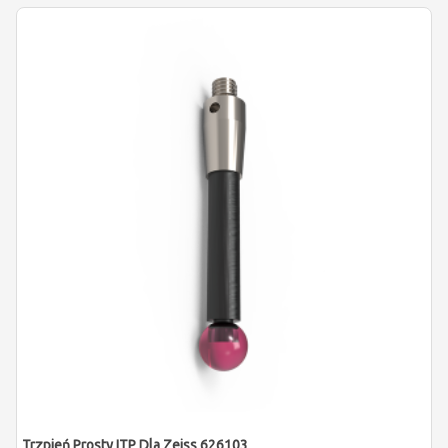
Trzpień Prosty ITP Dla Zeiss 626103-0501-030