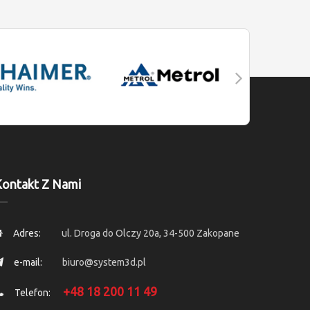
ontakt Z Nami
Adres:
ul. Droga do Olczy 20a, 34-500 Zakopane
e-mail:
biuro@system3d.pl
+48 18 200 11 49
Telefon: