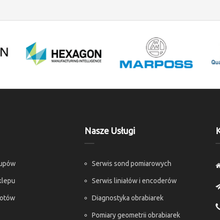
Nasze Usługi
K
kupów
Serwis sond pomiarowych
klepu
Serwis liniałów i encoderów
rotów
Diagnostyka obrabiarek
Pomiary geometrii obrabiarek