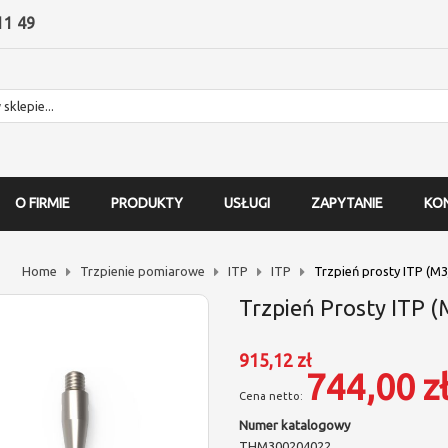
11 49
O FIRMIE
PRODUKTY
USŁUGI
ZAPYTANIE
KO
Home
Trzpienie pomiarowe
ITP
ITP
Trzpień prosty ITP (M3
Trzpień Prosty ITP 
915,12 zł
744,00 z
Numer katalogowy
THM300204022