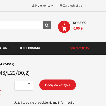
Moje konto
Zarejestruj się
KOSZYK
0
0,00 zł
NTAKT
DO POBRANIA
System3D tv
/L22/D0,2)
(M3/L22/D0,2)
Dodaj do koszyka
ł
Jeżeli w opisie produktu nie ma informacji o