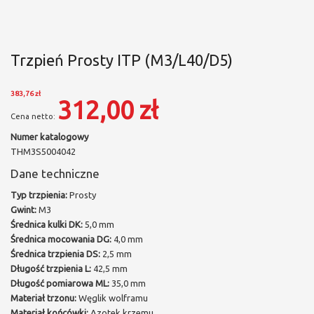
Trzpień Prosty ITP (M3/L40/D5)
383,76 zł
312,00 zł
Numer katalogowy
THM3S5004042
Dane techniczne
Typ trzpienia:
Prosty
Gwint:
M3
Średnica kulki DK:
5,0 mm
Średnica mocowania DG:
4,0 mm
Średnica trzpienia DS:
2,5 mm
Długość trzpienia L:
42,5 mm
Długość pomiarowa ML:
35,0 mm
Materiał trzonu:
Węglik wolframu
Materiał końcówki:
Azotek krzemu