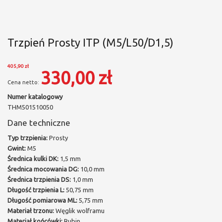
Trzpień Prosty ITP (M5/L50/D1,5)
405,90 zł
330,00 zł
Numer katalogowy
THM501510050
Dane techniczne
Typ trzpienia:
Prosty
Gwint:
M5
Średnica kulki DK:
1,5 mm
Średnica mocowania DG:
10,0 mm
Średnica trzpienia DS:
1,0 mm
Długość trzpienia L:
50,75 mm
Długość pomiarowa ML:
5,75 mm
Materiał trzonu:
Węglik wolframu
Materiał końcówki:
Rubin