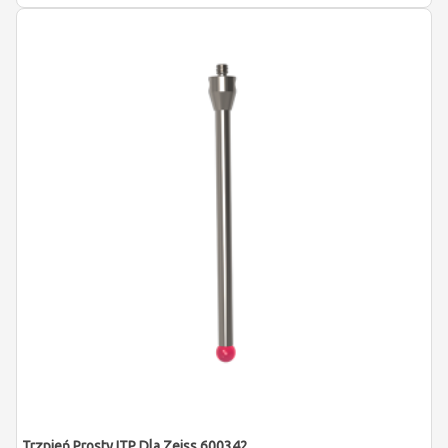
Trzpień Prosty ITP Dla Zeiss 600342-8024-000