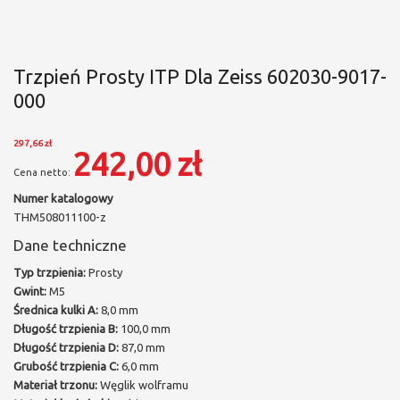
Trzpień Prosty ITP Dla Zeiss 602030-9017-
000
297,66 zł
242,00 zł
Numer katalogowy
THM508011100-z
Dane techniczne
Typ trzpienia:
Prosty
Gwint:
M5
Średnica kulki A:
8,0 mm
Długość trzpienia B:
100,0 mm
Długość trzpienia D:
87,0 mm
Grubość trzpienia C:
6,0 mm
Materiał trzonu:
Węglik wolframu