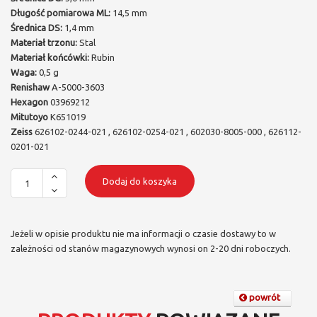
Długość pomiarowa ML:
14,5 mm
Średnica DS:
1,4 mm
Materiał trzonu:
Stal
Materiał końcówki:
Rubin
Waga:
0,5 g
Renishaw
A-5000-3603
Hexagon
03969212
Mitutoyo
K651019
Zeiss
626102-0244-021 , 626102-0254-021 , 602030-8005-000 , 626112-
0201-021
Dodaj do koszyka
Jeżeli w opisie produktu nie ma informacji o czasie dostawy to w
zależności od stanów magazynowych wynosi on 2-20 dni roboczych.
powrót