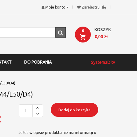
Moje konto
Zarejestruj się
KOSZYK
0
0,00 zł
NTAKT
DO POBRANIA
System3D tv
4/L50/D4)
(M4/L50/D4)
Dodaj do koszyka
ł
Jeżeli w opisie produktu nie ma informacji o