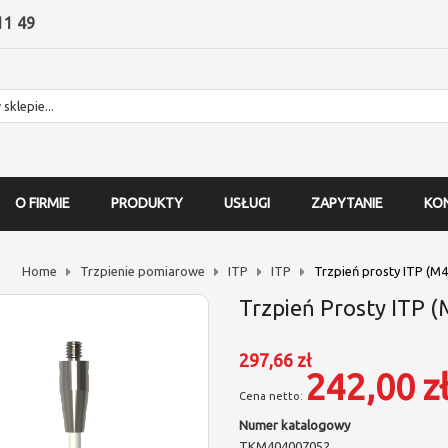
11 49
O FIRMIE
PRODUKTY
USŁUGI
ZAPYTANIE
KO
Home
Trzpienie pomiarowe
ITP
ITP
Trzpień prosty ITP (M
Trzpień Prosty ITP 
297,66 zł
242,00 z
Numer katalogowy
TKM404007052