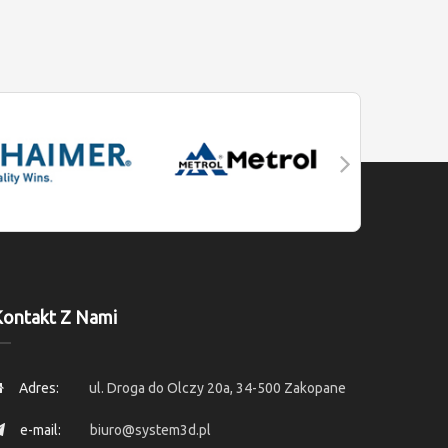
ontakt Z Nami
Adres:
ul. Droga do Olczy 20a, 34-500 Zakopane
e-mail:
biuro@system3d.pl