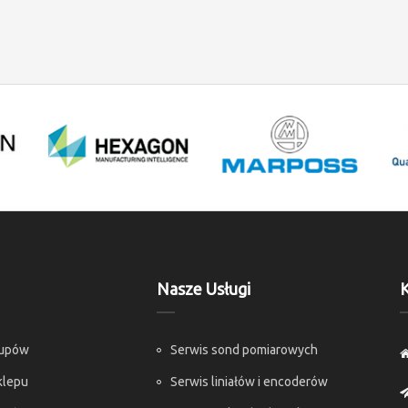
Nasze Usługi
K
kupów
Serwis sond pomiarowych
klepu
Serwis liniałów i encoderów