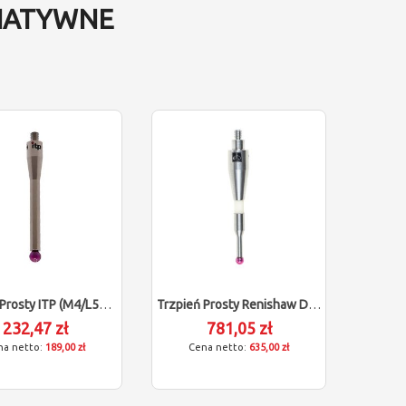
NATYWNE
Trzpień Prosty ITP (M4/L50/D4)
Trzpień Prosty Renishaw Dla Blum 143414 (M4/L50/D4)
232,47 zł
781,05 zł
189,00 zł
635,00 zł