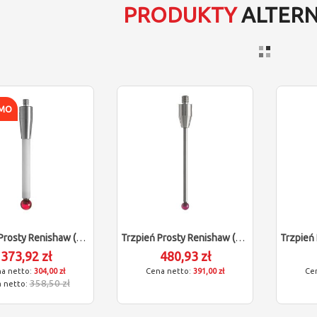
PRODUKTY
ALTER
MO
Trzpień Prosty Renishaw (M4/L50/D4)
Trzpień Prosty Renishaw (M4/L50/D4)
373,92 zł
480,93 zł
304,00 zł
391,00 zł
358,50 zł