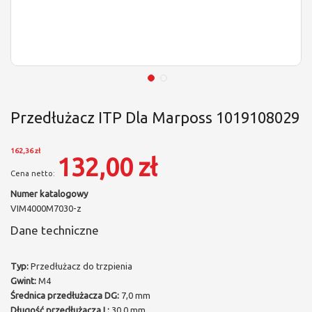
Przedłużacz ITP Dla Marposs 1019108029
162,36 zł
132,00 zł
Numer katalogowy
VIM4000M7030-z
Dane techniczne
Typ:
Przedłużacz do trzpienia
Gwint:
M4
Średnica przedłużacza DG:
7,0 mm
Długość przedłużacza L:
30,0 mm