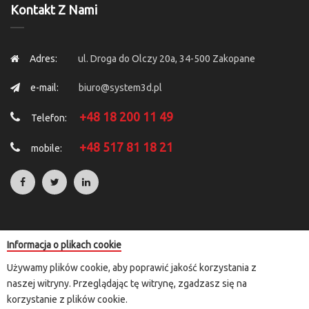
Kontakt Z Nami
Adres:
ul. Droga do Olczy 20a, 34-500 Zakopane
e-mail:
biuro@system3d.pl
+48 18 200 11 49
Telefon:
+48 517 81 18 21
mobile:
Informacja o plikach cookie
Copyright © 2025 by
System 3D
. All Rights Reserved.
Używamy plików cookie, aby poprawić jakość korzystania z
Rozliczenia transakcji kartą płatniczą i e-przelewem przeprowadzane
naszej witryny. Przeglądając tę witrynę, zgadzasz się na
są za pośrednictwem przelewy24.pl lub paypal
korzystanie z plików cookie.