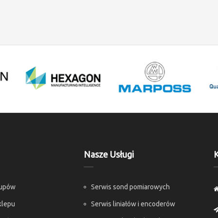
Nasze Usługi
K
kupów
Serwis sond pomiarowych
klepu
Serwis liniałów i encoderów