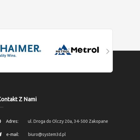
ontakt Z Nami
Adres:
ul. Droga do Olczy 20a, 34-500 Zakopane
e-mail:
biuro@system3d.pl