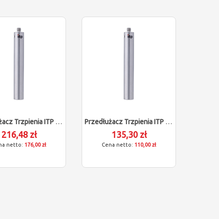
Przedłużacz Trzpienia ITP Dla Zeiss 602030-9051-000
Przedłużacz Trzpienia ITP Dla Zeiss 602030-9049-000
216,48 zł
135,30 zł
176,00 zł
110,00 zł