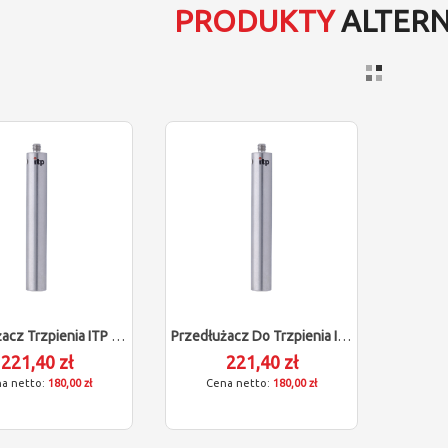
PRODUKTY
ALTER
Przedłużacz Trzpienia ITP Dla Klingelnberg (M5/L60/D11)
Przedłużacz Do Trzpienia ITP (M5/L60/D11)
221,40 zł
221,40 zł
180,00 zł
180,00 zł