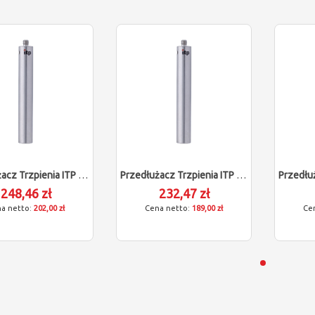
Przedłużacz Trzpienia ITP Dla Zeiss 602030-9057-000
Przedłużacz Trzpienia ITP Dla Zeiss 602030-9055-000
248,46 zł
232,47 zł
202,00 zł
189,00 zł