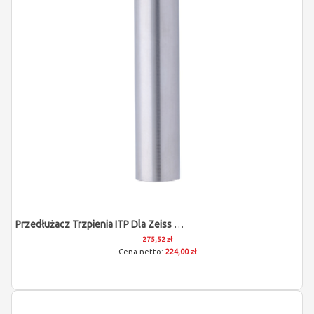
Przedłużacz Trzpienia ITP Dla Zeiss 602030-9058-000
275,52 zł
224,00 zł