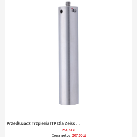
Przedłużacz Trzpienia ITP Dla Zeiss 602030-9054-000
254,61 zł
207,00 zł