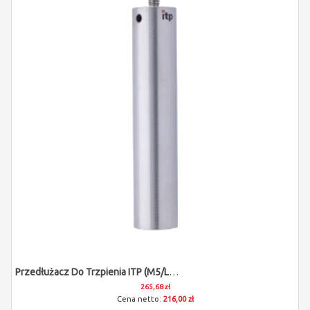
Przedłużacz Do Trzpienia ITP (M5/L75/D18)
265,68 zł
216,00 zł