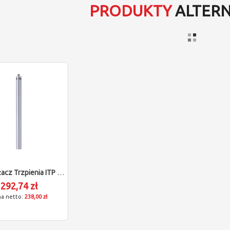
PRODUKTY
ALTER
Przedłużacz Trzpienia ITP Dla Zeiss 602030-9065-000
292,74 zł
238,00 zł