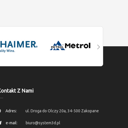
ontakt Z Nami
Adres:
ul. Droga do Olczy 20a, 34-500 Zakopane
e-mail:
biuro@system3d.pl