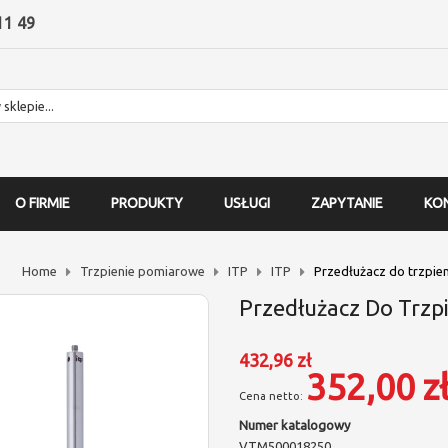
11 49
O FIRMIE
PRODUKTY
USŁUGI
ZAPYTANIE
KO
Home
Trzpienie pomiarowe
ITP
ITP
Przedłużacz do trzpie
Przedłużacz Do Trzp
432,96 zł
352,00 z
Numer katalogowy
VTM500018250