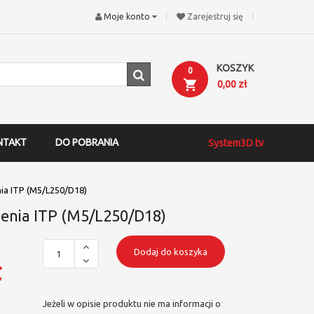
Moje konto
Zarejestruj się
KOSZYK
0
0,00 zł
NTAKT
DO POBRANIA
System3D tv
nia ITP (M5/L250/D18)
ienia ITP (M5/L250/D18)
Dodaj do koszyka
ł
Jeżeli w opisie produktu nie ma informacji o