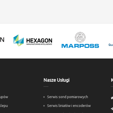
Nasze Usługi
K
kupów
Serwis sond pomiarowych
klepu
Serwis liniałów i encoderów