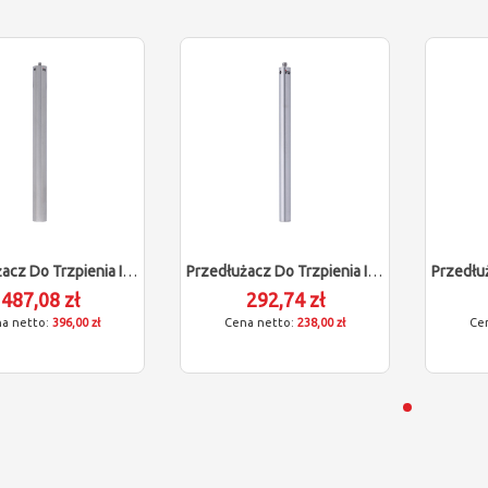
Przedłużacz Do Trzpienia ITP (M5/L300/D18)
Przedłużacz Do Trzpienia ITP (M5/L150/D11)
487,08 zł
292,74 zł
396,00 zł
238,00 zł