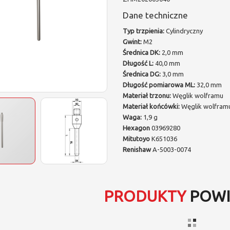
Dane techniczne
Typ trzpienia:
Cylindryczny
Gwint:
M2
Średnica DK:
2,0 mm
Długość L:
40,0 mm
Średnica DG:
3,0 mm
Długość pomiarowa ML:
32,0 mm
Materiał trzonu:
Węglik wolframu
Materiał końcówki:
Węglik wolfram
Waga:
1,9 g
Hexagon
03969280
Mitutoyo
K651036
Renishaw
A-5003-0074
PRODUKTY
POWI