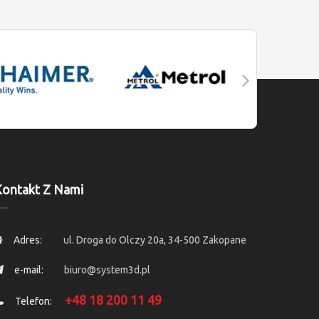
ontakt Z Nami
Adres:
ul. Droga do Olczy 20a, 34-500 Zakopane
e-mail:
biuro@system3d.pl
+48 18 200 11 49
Telefon: