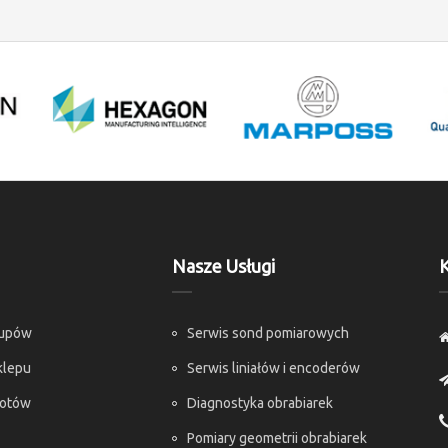
Nasze Usługi
K
kupów
Serwis sond pomiarowych
klepu
Serwis liniałów i encoderów
rotów
Diagnostyka obrabiarek
Pomiary geometrii obrabiarek