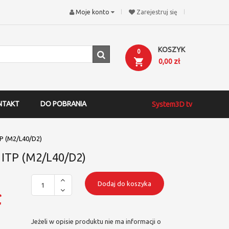
Moje konto
Zarejestruj się
KOSZYK
0
0,00 zł
NTAKT
DO POBRANIA
System3D tv
TP (M2/L40/D2)
y ITP (M2/L40/D2)
Dodaj do koszyka
ł
Jeżeli w opisie produktu nie ma informacji o