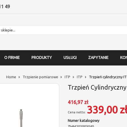
11 49
O FIRMIE
PRODUKTY
USŁUGI
ZAPYTANIE
KO
Home
Trzpienie pomiarowe
ITP
ITP
Trzpień cylindryczny I
Trzpień Cylindryczn
416,97 zł
339,00 z
Numer katalogowy
ZHM202003040