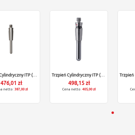
Trzpień Cylindryczny ITP (M2/L15/D1,5)
Trzpień Cylindryczny ITP (M2/L16/D2)
476,01 zł
498,15 zł
387,00 zł
405,00 zł