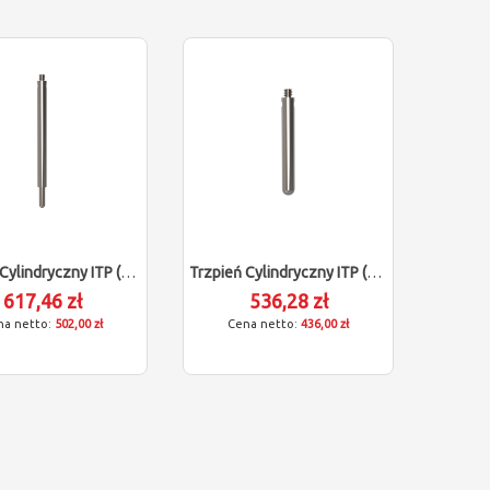
Trzpień Cylindryczny ITP (M2/L40/D2)
Trzpień Cylindryczny ITP (M2/L22,5/D3)
617,46 zł
536,28 zł
502,00 zł
436,00 zł