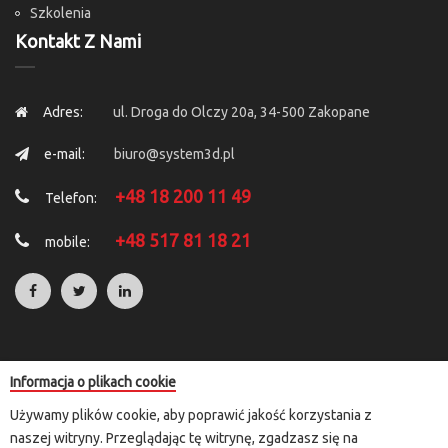
Szkolenia
Kontakt Z Nami
Adres:
ul. Droga do Olczy 20a, 34-500 Zakopane
e-mail:
biuro@system3d.pl
+48 18 200 11 49
Telefon:
+48 517 81 18 21
mobile:
Informacja o plikach cookie
Copyright © 2025 by
System 3D
. All Rights Reserved.
Używamy plików cookie, aby poprawić jakość korzystania z
Rozliczenia transakcji kartą płatniczą i e-przelewem przeprowadzane
naszej witryny. Przeglądając tę witrynę, zgadzasz się na
są za pośrednictwem przelewy24.pl lub paypal