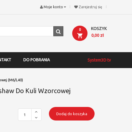
Moje konto
Zarejestruj się
KOSZYK
0
0,00 zł
NTAKT
DO POBRANIA
System3D tv
owej (M6/L40)
shaw Do Kuli Wzorcowej
Dodaj do koszyka