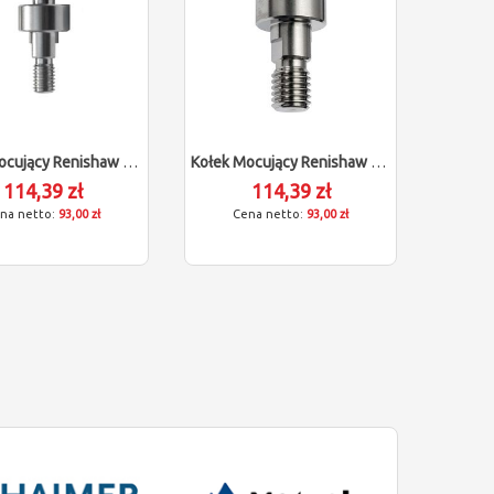
Kołek Mocujący Renishaw Do Kuli Wzorcowej (M8/L40)
Kołek Mocujący Renishaw Do Kuli Wzorcowej (M10/L40)
114,39 zł
114,39 zł
93,00 zł
93,00 zł