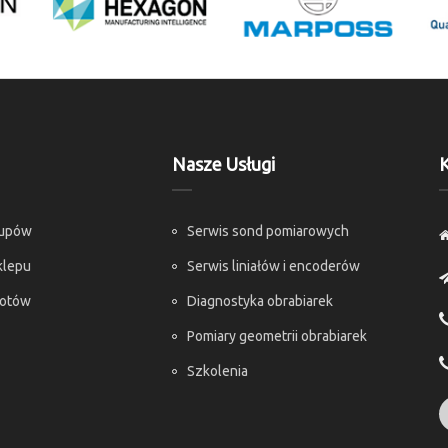
Nasze Usługi
K
kupów
Serwis sond pomiarowych
klepu
Serwis liniałów i encoderów
rotów
Diagnostyka obrabiarek
Pomiary geometrii obrabiarek
Szkolenia