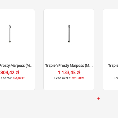
Trzpień Prosty Marposs (M4/L75/D6)
Trzpień Prosty Marposs (M4/L150/D7)
Trzpi
804,42 zł
1 133,45 zł
654,00 zł
921,50 zł