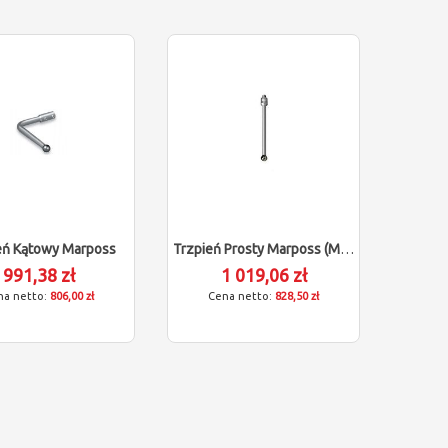
eń Kątowy Marposs
Trzpień Prosty Marposs (M4/L80/D6)
991,38 zł
1 019,06 zł
806,00 zł
828,50 zł