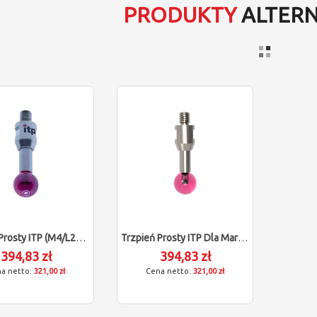
PRODUKTY
ALTER
Trzpień Prosty ITP (M4/L20/D8)
Trzpień Prosty ITP Dla Marposs 3191910809
394,83 zł
394,83 zł
321,00 zł
321,00 zł