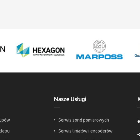
Nasze Usługi
K
kupów
Serwis sond pomiarowych
klepu
Serwis liniałów i encoderów