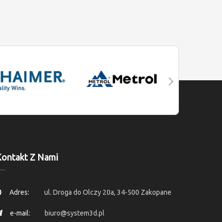
ontakt Z Nami
Adres:
ul. Droga do Olczy 20a, 34-500 Zakopane
e-mail:
biuro@system3d.pl