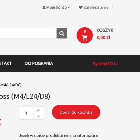
Moje konto
Zarejestruj się
KOSZYK
0
0,00 zł
NTAKT
DO POBRANIA
System3D tv
(M4/L24/D8)
oss (M4/L24/D8)
Dodaj do koszyka
ł
Jeżeli w opisie produktu nie ma informacji o