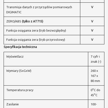
Transmisja danych z przyrządów pomiarowych
V
DIGIMATIC
ZERO/ABS
(tylko z AT715)
V
Funkcja osiągania zera (tryb bezwzględny)
V
Funkcja osiągania zera (tryb przyrostowy)
V
Specyfikacja techniczna
Wyświetlacz
7 cyfr i
znak (-)
Wymiary (SxGxW)
260 x
167 x
80 mm
Temperatura pracy
0°C do
45°C
Zasilanie
100-