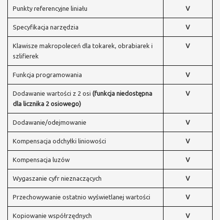
Punkty referencyjne liniału
V
Specyfikacja narzędzia
V
Klawisze makropoleceń dla tokarek, obrabiarek i
V
szlifierek
Funkcja programowania
V
Dodawanie wartości z 2 osi
(funkcja niedostępna
V
dla licznika 2 osiowego)
Dodawanie/odejmowanie
V
Kompensacja odchyłki liniowości
V
Kompensacja luzów
V
Wygaszanie cyfr nieznaczących
V
Przechowywanie ostatnio wyświetlanej wartości
V
Kopiowanie współrzędnych
V