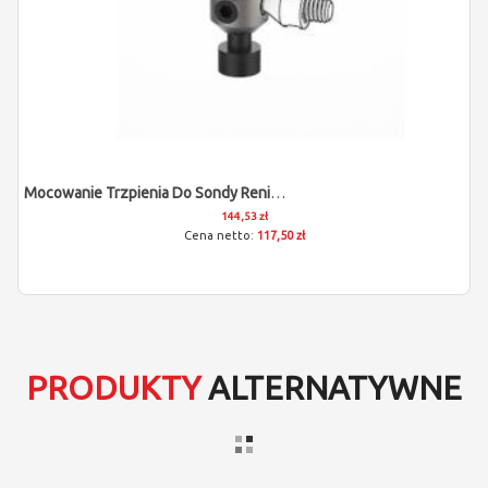
Mocowanie Trzpienia Do Sondy Renishaw TS27R, OTS, RTS
144,53 zł
117,50 zł
PRODUKTY
ALTERNATYWNE