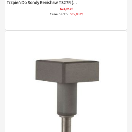
Trzpień Do Sondy Renishaw TS27R (D12,7)
694,95 zł
565,00 zł