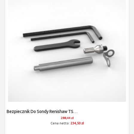
Bezpiecznik Do Sondy Renishaw TS27R, OTS, RTS (M4/L15)
288,44 zł
234,50 zł