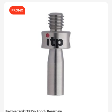
PROMO
Bezpiecznik ITP Do Sondy Renishaw TS27R, OTS, RTS (M4/L15)