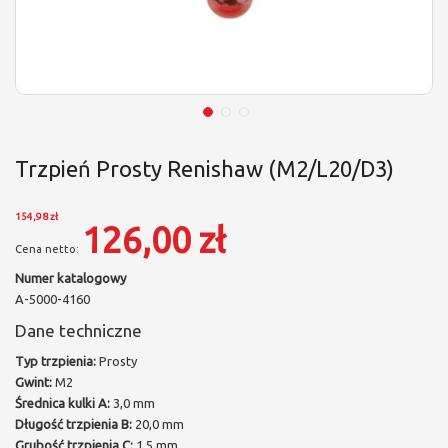
Trzpień Prosty Renishaw (M2/L20/D3)
154,98 zł
126,00 zł
Numer katalogowy
A-5000-4160
Dane techniczne
Typ trzpienia:
Prosty
Gwint:
M2
Średnica kulki A:
3,0 mm
Długość trzpienia B:
20,0 mm
Grubość trzpienia C:
1,5 mm