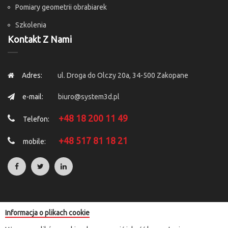
Pomiary geometrii obrabiarek
Szkolenia
Kontakt Z Nami
Adres:
ul. Droga do Olczy 20a, 34-500 Zakopane
e-mail:
biuro@system3d.pl
+48 18 200 11 49
Telefon:
+48 517 81 18 21
mobile:
Informacja o plikach cookie
Copyright © 2025 by
System 3D
. All Rights Reserved.