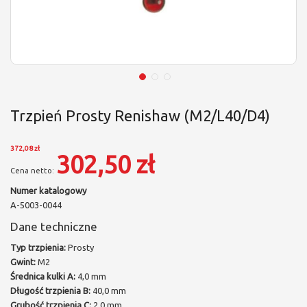
Trzpień Prosty Renishaw (M2/L40/D4)
372,08 zł
302,50 zł
Numer katalogowy
A-5003-0044
Dane techniczne
Typ trzpienia:
Prosty
Gwint:
M2
Średnica kulki A:
4,0 mm
Długość trzpienia B:
40,0 mm
Grubość trzpienia C:
2,0 mm