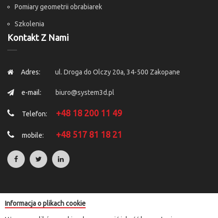
Pomiary geometrii obrabiarek
Szkolenia
Kontakt Z Nami
Adres:
ul. Droga do Olczy 20a, 34-500 Zakopane
e-mail:
biuro@system3d.pl
+48 18 200 11 49
Telefon:
+48 517 81 18 21
mobile:
Informacja o plikach cookie
Copyright © 2025 by
System 3D
. All Rights Reserved.