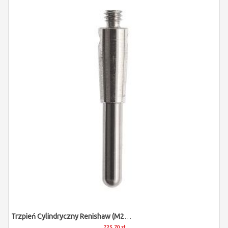
Trzpień Cylindryczny Renishaw (M2/L15/D2)
725,70 zł