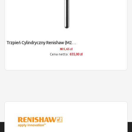
Trzpień Cylindryczny Renishaw (M2/L35.5/D1)
805,65 zł
655,00 zł