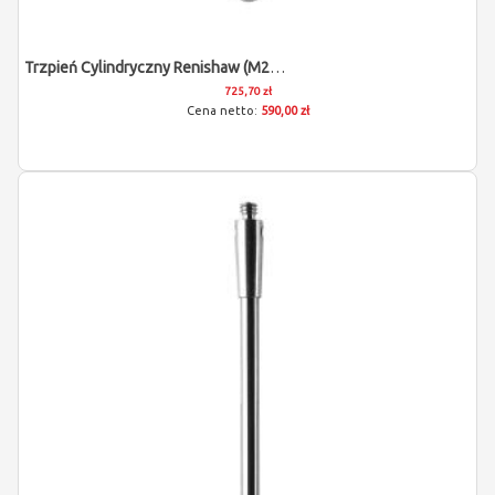
Trzpień Cylindryczny Renishaw (M2/L15/D1,5)
725,70 zł
590,00 zł