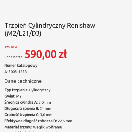
Trzpień Cylindryczny Renishaw
(M2/L21/D3)
725,70 zł
590,00 zł
Numer katalogowy
A-5003-1258
Dane techniczne
Typ trzpienia:
Cylindryczny
Gwint:
M2
Średnica cylindra A:
3,0 mm
Długość trzpienia B:
21 mm
Grubość trzpienia C:
3,0 mm
Efektywna długość robocza D:
22,5 mm
Materiał trzonu:
Węglik wolframu