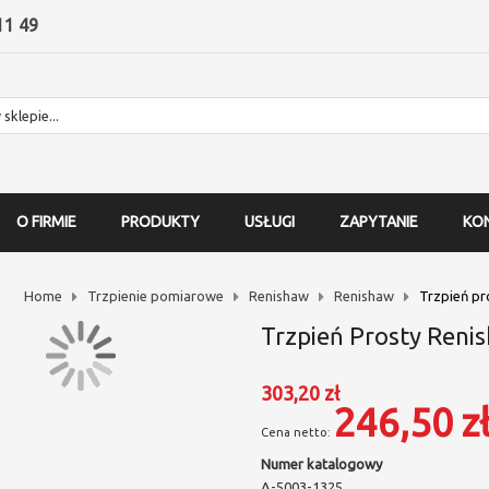
11 49
O FIRMIE
PRODUKTY
USŁUGI
ZAPYTANIE
KO
Home
Trzpienie pomiarowe
Renishaw
Renishaw
Trzpień pr
Trzpień Prosty Reni
303,20 zł
246,50 z
Numer katalogowy
A-5003-1325