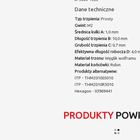
Dane techniczne
Typ trzpienia:
Prosty
Gwint:
M2
Średnica kulki A:
1,0 mm
Długość trzpienia B:
10,0 mm
Grubość trzpienia C:
0,7 mm
Efektywna długość robocza D:
4,0 
Materiał trzonu:
Węglik wolframu
Materiał końcówki:
Rubin
Produkty alternatywne:
ITP - THM201003010
ITP - THM2010R3010
Hexagon - 03969441
PRODUKTY
POWI