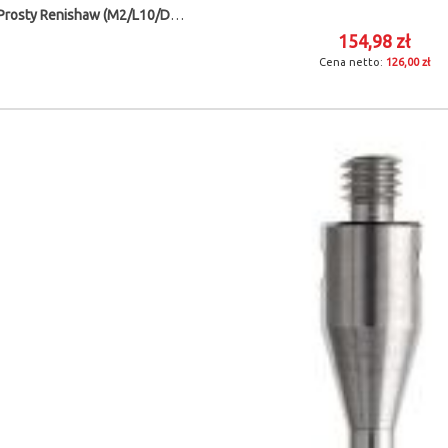
Trzpień Prosty Renishaw (M2/L10/D1,5)
154,98 zł
126,00 zł