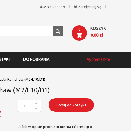
Moje konto
Zarejestruj się
KOSZYK
0
0,00 zł
NTAKT
DO POBRANIA
System3D tv
osty Renishaw (M2/L10/D1)
shaw (M2/L10/D1)
Dodaj do koszyka
ł
Jeżeli w opisie produktu nie ma informacji o