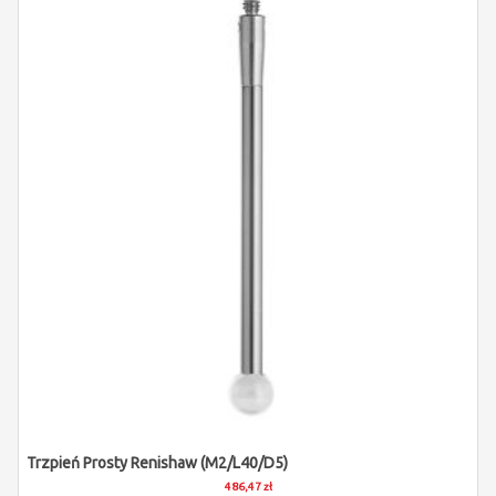
Trzpień Prosty Renishaw (M2/L40/D5)
486,47 zł