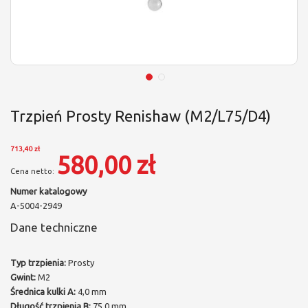
Trzpień Prosty Renishaw (M2/L75/D4)
713,40 zł
580,00 zł
Numer katalogowy
A-5004-2949
Dane techniczne
Typ trzpienia:
Prosty
Gwint:
M2
Średnica kulki A:
4,0 mm
Długość trzpienia B:
75,0 mm