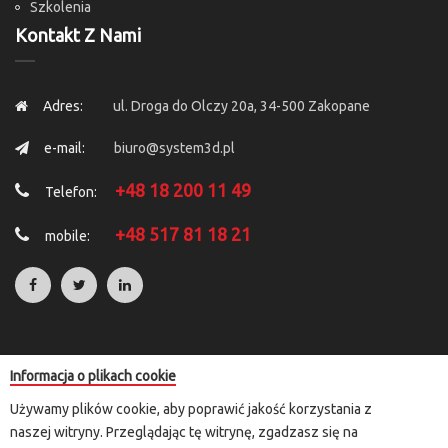
Szkolenia
Kontakt Z Nami
Adres:
ul. Droga do Olczy 20a, 34-500 Zakopane
e-mail:
biuro@system3d.pl
+48 18 200 11 49
Telefon:
+48 517 81 18 21
mobile:
Informacja o plikach cookie
Copyright © 2025 by
System 3D
. All Rights Reserved.
Używamy plików cookie, aby poprawić jakość korzystania z
Rozliczenia transakcji kartą płatniczą i e-przelewem przeprowadzane
naszej witryny. Przeglądając tę witrynę, zgadzasz się na
są za pośrednictwem przelewy24.pl lub paypal