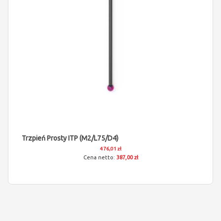
Trzpień Prosty ITP (M2/L75/D4)
476,01 zł
387,00 zł