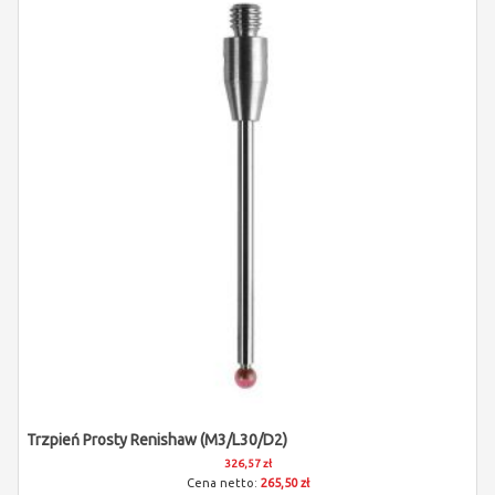
Trzpień Prosty Renishaw (M3/L30/D2)
326,57 zł
265,50 zł