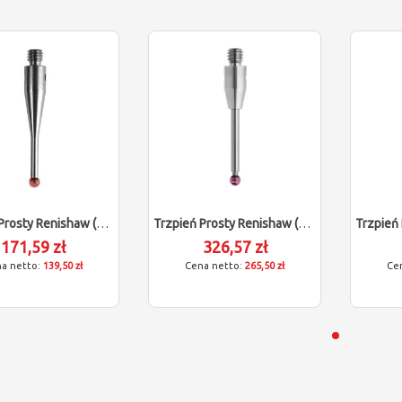
Trzpień Prosty Renishaw (M3/L21/D2)
Trzpień Prosty Renishaw (M3/L20/D2)
171,59 zł
326,57 zł
139,50 zł
265,50 zł