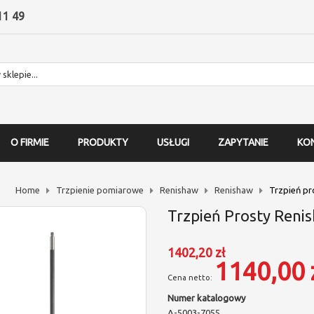
11 49
O FIRMIE
PRODUKTY
USŁUGI
ZAPYTANIE
KO
Home
Trzpienie pomiarowe
Renishaw
Renishaw
Trzpień pr
Trzpień Prosty Reni
1402,20 zł
1140,00 
Numer katalogowy
A-5003-7055