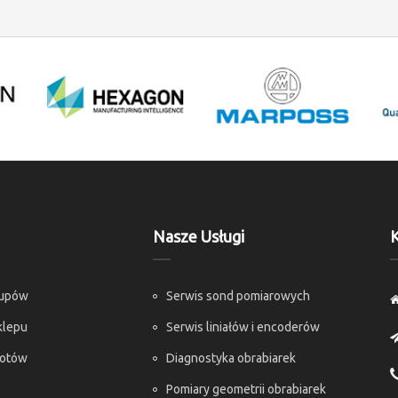
Nasze Usługi
K
kupów
Serwis sond pomiarowych
klepu
Serwis liniałów i encoderów
rotów
Diagnostyka obrabiarek
Pomiary geometrii obrabiarek