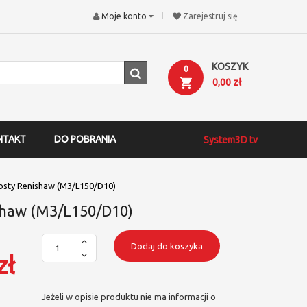
Moje konto
Zarejestruj się
KOSZYK
0
0,00 zł
NTAKT
DO POBRANIA
System3D tv
osty Renishaw (M3/L150/D10)
shaw (M3/L150/D10)
Dodaj do koszyka
zł
Jeżeli w opisie produktu nie ma informacji o