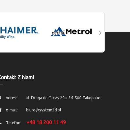
ontakt Z Nami
Adres:
ul. Droga do Olczy 20a, 34-500 Zakopane
e-mail:
biuro@system3d.pl
+48 18 200 11 49
Telefon: