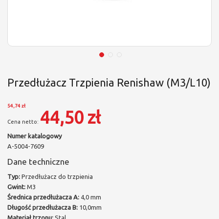
Przedłużacz Trzpienia Renishaw (M3/L10)
54,74 zł
44,50 zł
Numer katalogowy
A-5004-7609
Dane techniczne
Typ:
Przedłużacz do trzpienia
Gwint:
M3
Średnica przedłużacza A:
4,0 mm
Długość przedłużacza B:
10,0mm
Materiał trzonu:
Stal