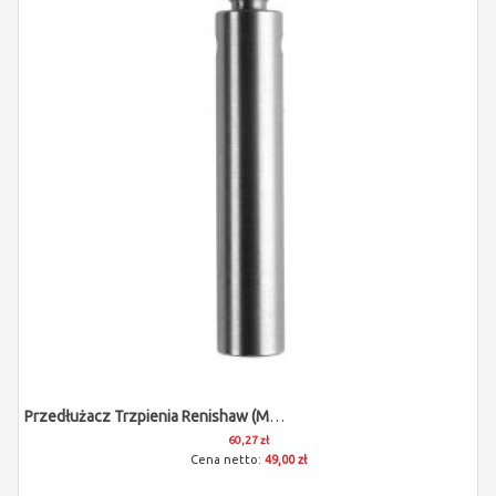
Przedłużacz Trzpienia Renishaw (M3/L20)
60,27 zł
49,00 zł